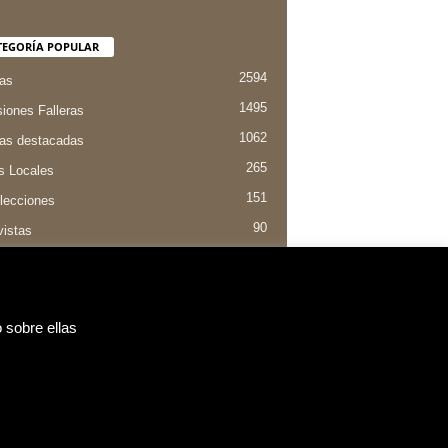
TEGORÍA POPULAR
2594
ias
1495
iones Falleras
1062
ias destacadas
265
s Locales
151
lecciones
90
vistas
84
entaria Valenciana
 sobre ellas
Aviso legal y política de privacidad
Contacto