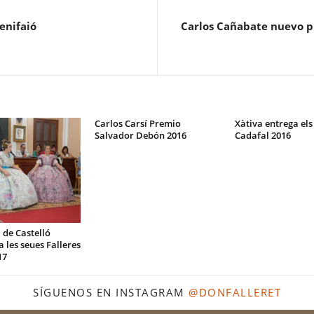
enifaió
Carlos Cañabate nuevo pr
Carlos Carsí Premio
Xàtiva entrega els
Salvador Debón 2016
Cadafal 2016
 de Castelló
 les seues Falleres
17
SÍGUENOS EN INSTAGRAM
@DONFALLERET