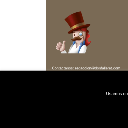
Contáctanos:
redaccion@donfalleret.com
Usamos cook
© Don Falleret® 2026