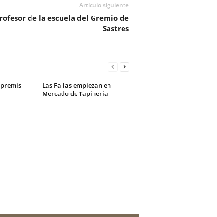
Artículo siguiente
ofesor de la escuela del Gremio de
Sastres
 premis
Las Fallas empiezan en
Mercado de Tapineria