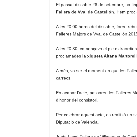
El passat dissabte 26 de setembre, ha ting
e
r
Fallera de Vva. de Castellón
. Hem procl
e
t
A les 20:00 hores del dissabte, foren rebu
Falleres Majors de Vva. de Castellón 2015
A les 20:30, començava el ple extraordina
proclamades
la xiqueta Aitana Martorel
A més, va ser el moment en que les Faller
càrrecs.
En acabar l’acte, passaren les Falleres Ma
d’honor del consistori.
Per celebrar aquest acte, es realitzà un so
Diputació de València.
Junta Local Fallera de Villanueva de Cast