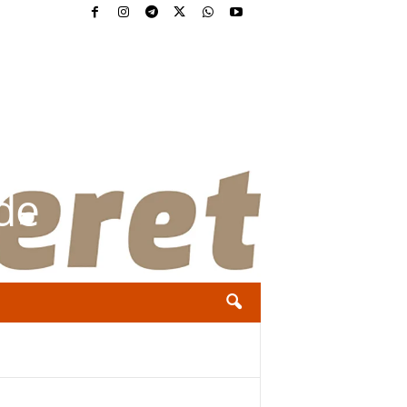
yora Raquel
de