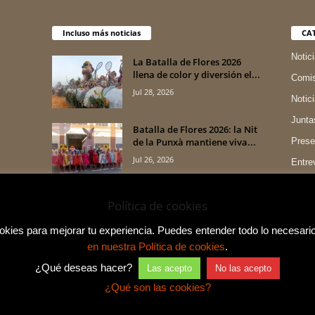
Incluso más noticias
CA
Notic
La Batalla de Flores 2026
llena de color y diversión el...
Comis
Jul 28, 2026
Notic
Junta
Batalla de Flores 2026: la Nit
de la Punxà mantiene viva...
Prese
Jul 26, 2026
Entre
Indum
Valencia prepara la Batalla
Política de cookies
de Flores 2026 con más de
1,2...
ies para mejorar tu experiencia. Puedes entender todo lo necesario
Jul 22, 2026
en nuestra Política de cookies
.
¿Qué deseas hacer?
Las acepto
No las acepto
¿Qué son las cookies?