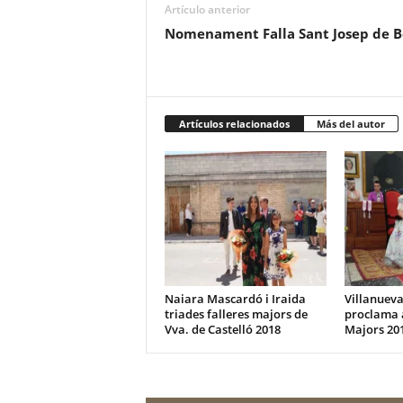
Artículo anterior
Nomenament Falla Sant Josep de B
Artículos relacionados
Más del autor
Naiara Mascardó i Iraida
Villanueva
triades falleres majors de
proclama a
Vva. de Castelló 2018
Majors 20