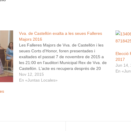
Vva. de Castellón exalta a les seues Falleres
Majors 2016
Les Falleres Majors de Vva. de Castellón i les
seues Corts d'Honor, foren presentades i
Elecció 
exaltades el passat 7 de novembre de 2015 a
2017
les 21:00 en l'auditori Municipal Rex de Vva. de
Jun 14,
Castellón. L'acte es recupera després de 20
En «Jun
anys sense pertanyer aquest a l'agenda d'actes
Nov 12, 2015
locals. Forma part del…
En «Juntas Locales»
ues