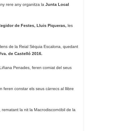
any rere any organitza la
Junta Local
Regidor de Festes, Lluis Piqueras,
les
plens de la Reial Sèquia Escalona, quedant
Vva. de Castelló 2016.
 Liñana Penades, feren comiat del seus
 feren constar els seus càrrecs al llibre
ó, rematant la nit la Macrodiscomóbil de la