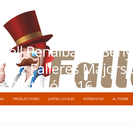
rell Penalba i la Sen
hez Falleres Majors 
e Castelló 2016
AS
PRESELECCIONES
JUNTAS LOCALES
ENTREVISTAS
AL TOMBE