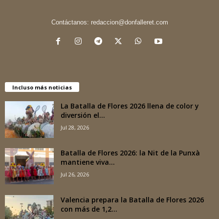
Contáctanos:
redaccion@donfalleret.com
Incluso más noticias
La Batalla de Flores 2026 llena de color y
diversión el...
Jul 28, 2026
Batalla de Flores 2026: la Nit de la Punxà
mantiene viva...
Jul 26, 2026
Valencia prepara la Batalla de Flores 2026
con más de 1,2...