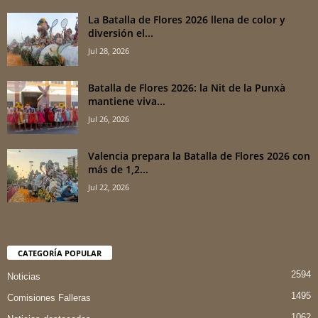
La Batalla de Flores 2026 llena de color y
diversión el...
Jul 28, 2026
Batalla de Flores 2026: la Nit de la Punxà
mantiene viva...
Jul 26, 2026
Valencia prepara la Batalla de Flores 2026 con
más de 1,2...
Jul 22, 2026
CATEGORÍA POPULAR
2594
Noticias
1495
Comisiones Falleras
1062