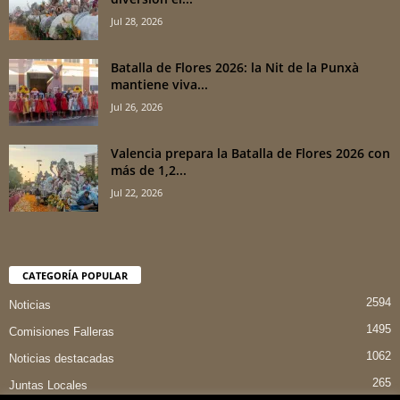
Jul 28, 2026
Batalla de Flores 2026: la Nit de la Punxà
mantiene viva...
Jul 26, 2026
Valencia prepara la Batalla de Flores 2026 con
más de 1,2...
Jul 22, 2026
CATEGORÍA POPULAR
2594
Noticias
1495
Comisiones Falleras
1062
Noticias destacadas
265
Juntas Locales