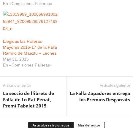
emotiva acompañadas de
En «Comisiones Falleras»
Jaume, abrió el acto, dando
familiares, falleros y amigos
paso, al son del tabal de
que quisieron estar
Borja y la dolçaina de Juan
presentes en el Casal de la
Ramón,…
Falla Leones – Poeta Más i
Ros.…
Elegidas las Falleras
Mayores 2016-17 de la Falla
Ramiro de Maeztu – Leones
May 31, 2016
En «Comisiones Falleras»
Artículo anterior
Artículo siguiente
La secció de llibrets de
La Falla Zapadores entrega
Falla de Lo Rat Penat,
los Premios Desgarrats
Premi Tabalet 2015
Artículos relacionados
Más del autor