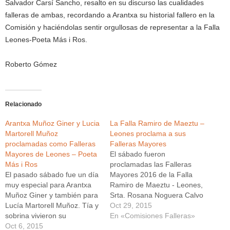
Salvador Carsí Sancho, resalto en su discurso las cualidades
falleras de ambas, recordando a Arantxa su historial fallero en la
Comisión y haciéndolas sentir orgullosas de representar a la Falla
Leones-Poeta Más i Ros.
Roberto Gómez
Relacionado
Arantxa Muñoz Giner y Lucia
La Falla Ramiro de Maeztu –
Martorell Muñoz
Leones proclama a sus
proclamadas como Falleras
Falleras Mayores
Mayores de Leones – Poeta
El sábado fueron
Más i Ros
proclamadas las Falleras
El pasado sábado fue un día
Mayores 2016 de la Falla
muy especial para Arantxa
Ramiro de Maeztu - Leones,
Muñoz Giner y también para
Srta. Rosana Noguera Calvo
Lucía Martorell Muñoz. Tía y
y la niña Nuria Toledo
Oct 29, 2015
sobrina vivieron su
Rodríguez. Un breve sainete
En «Comisiones Falleras»
proclamación de forma muy
Oct 6, 2015
protagonizado por Juan y