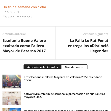
con swaroski en blanco.
acercando a…
Además, Sofia Soler,…
Un fin de semana con Sofía
Feb 8, 2016
En «Indumentaria»
Artículo anterior
Artículo siguiente
Estefanía Bueno Valero
La Falla Lo Rat Penat
exaltada como Fallera
entrega las «Distinció
Mayor de Paterna 2017
Llegenda»
Artículos relacionados
Más del autor
Preselecciones Falleras Mayores de Valencia 2027: calendario
oficial
Xàtiva vivirá este fin de semana la presentación de sus Falleras
Mayores 2025
Homenaje a las Falleras Mayores de la Comunidad Valenciana en