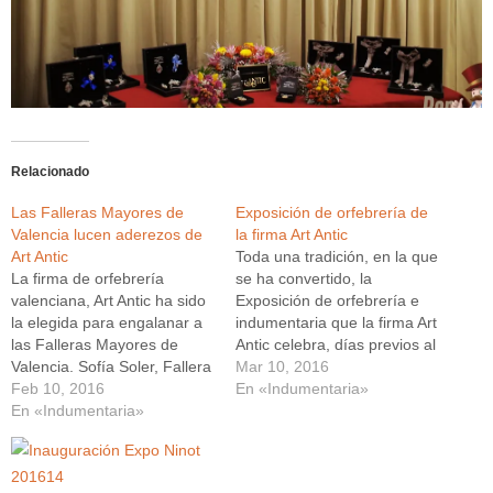
Relacionado
Las Falleras Mayores de
Exposición de orfebrería de
Valencia lucen aderezos de
la firma Art Antic
Art Antic
Toda una tradición, en la que
La firma de orfebrería
se ha convertido, la
valenciana, Art Antic ha sido
Exposición de orfebrería e
la elegida para engalanar a
indumentaria que la firma Art
las Falleras Mayores de
Antic celebra, días previos al
Valencia. Sofía Soler, Fallera
inicio de la gran semana
Mar 10, 2016
Mayor Infantil de Valencia
Feb 10, 2016
fallera. El lugar elegido el
En «Indumentaria»
2016, llevó en la Exposición
En «Indumentaria»
Hotel Westin Valencia, que
del ninot, un aderezo
es sus sensacionales
realizado en plata de ley
instalaciones, abre sus
acabado en brillo y montado
puertas al mundo fallero,