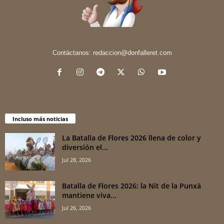
Contáctanos:
redaccion@donfalleret.com
Incluso más noticias
La Batalla de Flores 2026 llena de color y
diversión el...
Jul 28, 2026
Batalla de Flores 2026: la Nit de la Punxà
mantiene viva...
Jul 26, 2026