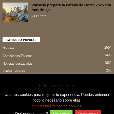
Valencia prepara la Batalla de Flores 2026 con
más de 1,2...
Jul 22, 2026
CATEGORÍA POPULAR
2594
Noticias
1495
Comisiones Falleras
1062
Noticias destacadas
265
Juntas Locales
151
Preselecciones
Política de cookies
90
Entrevistas
84
Indumentaria Valenciana
Usamos cookies para mejorar tu experiencia. Puedes entender
todo lo necesario sobre ellas
en nuestra Política de cookies
.
¿Qué deseas hacer?
Las acepto
No las acepto