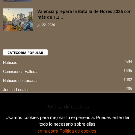
Valencia prepara la Batalla de Flores 2026 con
más de 1,2...
Jul 22, 2026
CATEGORÍA POPULAR
2594
Noticias
1495
Comisiones Falleras
1062
Noticias destacadas
265
Juntas Locales
151
Preselecciones
Política de cookies
90
Entrevistas
84
Indumentaria Valenciana
Usamos cookies para mejorar tu experiencia. Puedes entender
todo lo necesario sobre ellas
en nuestra Política de cookies
.