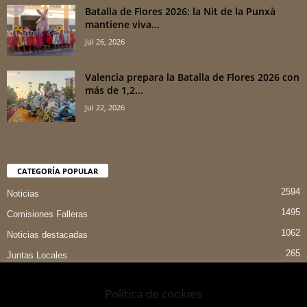
Batalla de Flores 2026: la Nit de la Punxà
mantiene viva...
Jul 26, 2026
Valencia prepara la Batalla de Flores 2026 con
más de 1,2...
Jul 22, 2026
CATEGORÍA POPULAR
2594
Noticias
1495
Comisiones Falleras
1062
Noticias destacadas
265
Juntas Locales
151
Preselecciones
Política de cookies
90
Entrevistas