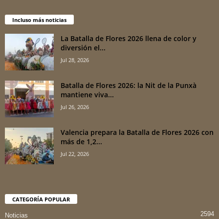
Incluso más noticias
La Batalla de Flores 2026 llena de color y
diversión el...
Jul 28, 2026
Batalla de Flores 2026: la Nit de la Punxà
mantiene viva...
Jul 26, 2026
Valencia prepara la Batalla de Flores 2026 con
más de 1,2...
Jul 22, 2026
CATEGORÍA POPULAR
2594
Noticias