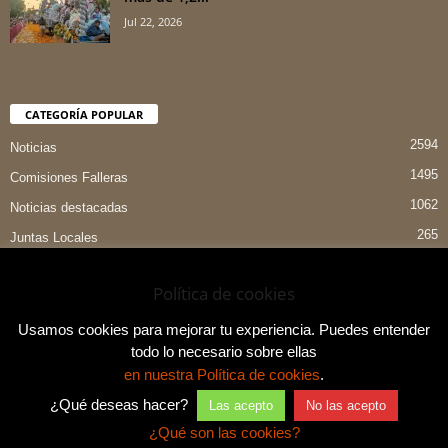
Jul 22, 2026
CATEGORÍA POPULAR
2594
Noticias
1495
Comisiones Falleras
1062
Noticias destacadas
265
Juntas Locales
151
Preselecciones
Política de cookies
90
Entrevistas
84
Indumentaria Valenciana
Usamos cookies para mejorar tu experiencia. Puedes entender
todo lo necesario sobre ellas
en nuestra Política de cookies
.
¿Qué deseas hacer?
Las acepto
No las acepto
Aviso legal y política de privacidad
Contacto
¿Qué son las cookies?