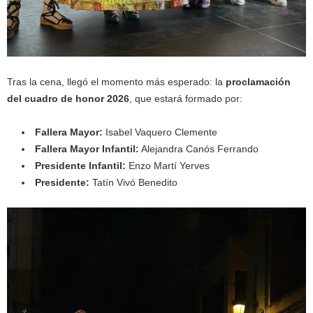
Tras la cena, llegó el momento más esperado: la
proclamación
del cuadro de honor 2026
, que estará formado por:
Fallera Mayor:
Isabel Vaquero Clemente
Fallera Mayor Infantil:
Alejandra Canós Ferrando
Presidente Infantil:
Enzo Martí Yerves
Presidente:
Tatín Vivó Benedito