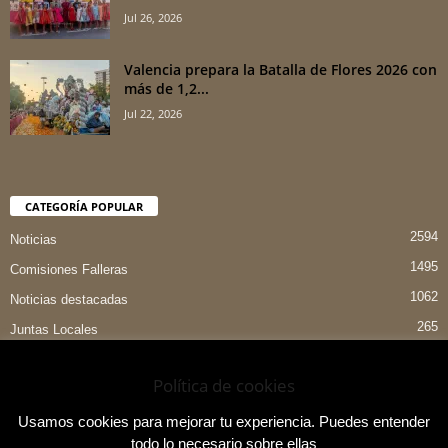
Jul 26, 2026
Valencia prepara la Batalla de Flores 2026 con
más de 1,2...
Jul 22, 2026
CATEGORÍA POPULAR
2594
Noticias
1495
Comisiones Falleras
1062
Noticias destacadas
265
Juntas Locales
151
Preselecciones
Política de cookies
90
Entrevistas
84
Indumentaria Valenciana
Usamos cookies para mejorar tu experiencia. Puedes entender
todo lo necesario sobre ellas