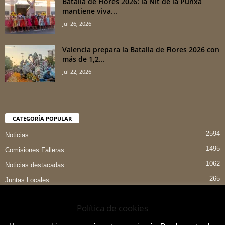
Batalla de Flores 2026: la Nit de la Punxà
mantiene viva...
Jul 26, 2026
Valencia prepara la Batalla de Flores 2026 con
más de 1,2...
Jul 22, 2026
CATEGORÍA POPULAR
2594
Noticias
1495
Comisiones Falleras
1062
Noticias destacadas
265
Juntas Locales
151
Preselecciones
Política de cookies
90
Entrevistas
84