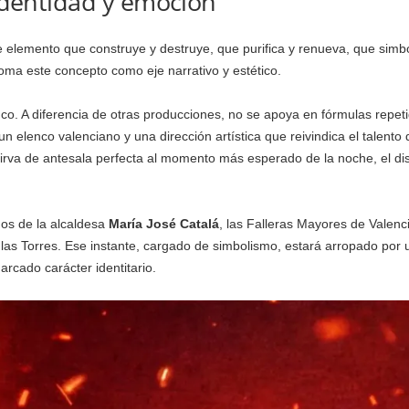
 identidad y emoción
e elemento que construye y destruye, que purifica y renueva, que simboliz
oma este concepto como eje narrativo y estético.
co. A diferencia de otras producciones, no se apoya en fórmulas repet
un elenco valenciano y una dirección artística que reivindica el talento d
sirva de antesala perfecta al momento más esperado de la noche, el di
nos de la alcaldesa
María José Catalá
, las Falleras Mayores de Valenc
de las Torres. Ese instante, cargado de simbolismo, estará arropado p
arcado carácter identitario.