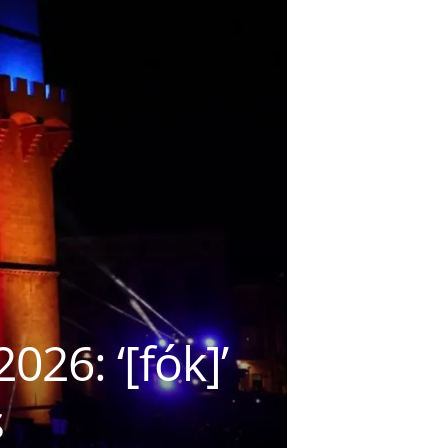
026: ‘[fók]’
s