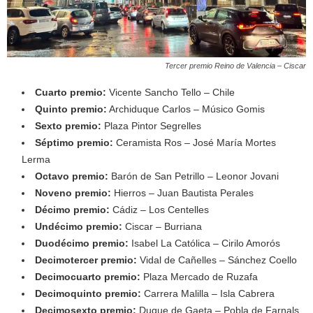
Tercer premio Reino de Valencia – Ciscar
Cuarto premio:
Vicente Sancho Tello – Chile
Quinto premio:
Archiduque Carlos – Músico Gomis
Sexto premio:
Plaza Pintor Segrelles
Séptimo premio:
Ceramista Ros – José María Mortes
Lerma
Octavo premio:
Barón de San Petrillo – Leonor Jovani
Noveno premio:
Hierros – Juan Bautista Perales
Décimo premio:
Cádiz – Los Centelles
Undécimo premio:
Ciscar – Burriana
Duodécimo premio:
Isabel La Católica – Cirilo Amorós
Decimotercer premio:
Vidal de Cañelles – Sánchez Coello
Decimocuarto premio:
Plaza Mercado de Ruzafa
Decimoquinto premio:
Carrera Malilla – Isla Cabrera
Decimosexto premio:
Duque de Gaeta – Pobla de Farnals