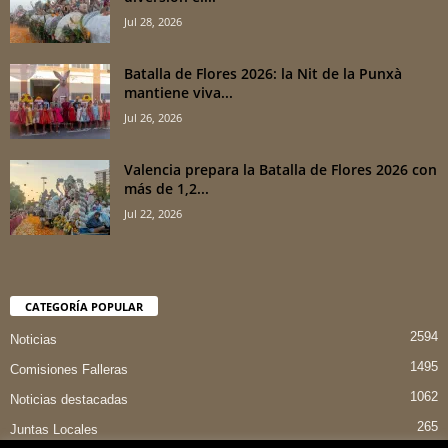
Jul 28, 2026
Batalla de Flores 2026: la Nit de la Punxà
mantiene viva...
Jul 26, 2026
Valencia prepara la Batalla de Flores 2026 con
más de 1,2...
Jul 22, 2026
CATEGORÍA POPULAR
2594
Noticias
1495
Comisiones Falleras
1062
Noticias destacadas
265
Juntas Locales