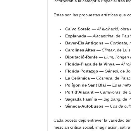
incorporan a la categoría Especial tras lo
Estas son las propuestas artísticas que 
Calvo Sotelo
—
Al·lucinació
, obra
Explanada
—
Alacantrina
, de Pau 
Baver-Els Antigons
—
Corónate, r
Carolines Altes
—
Clímax
, de Lui
Diputació-Renfe
—
Llum, l’origen
Florida-Plaça de la Vinya
—
Al roj
Florida Portazgo
—
Génesi
, de Jo
La Ceràmica
—
Còsmica
, de Palac
Polígon de Sant Blai
—
És la millo
Port d’Alacant
—
Carnívoras
, de 
Sagrada Família
—
Big Bang
, de 
Sèneca-Autobusos
—
Cos de cult
Cada boceto dejó entrever la variedad tem
mezclan crítica social, imaginación, sátir