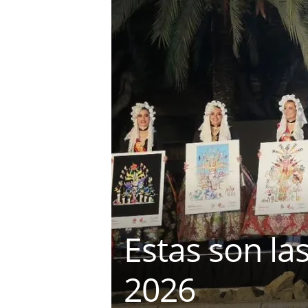
e
r
e
t
Estas son la
2026