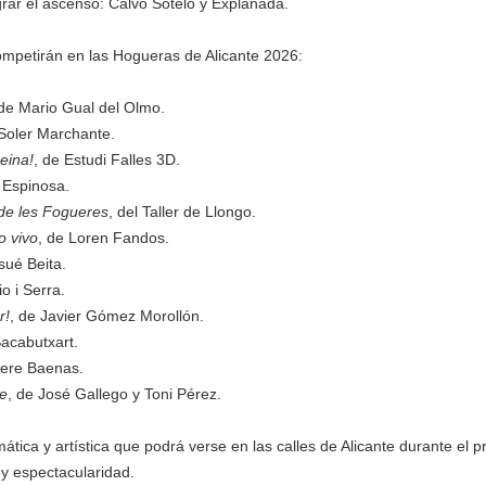
grar el ascenso: Calvo Sotelo y Explanada.
competirán en las Hogueras de Alicante 2026:
 de Mario Gual del Olmo.
Soler Marchante.
eina!
, de Estudi Falles 3D.
s Espinosa.
 de les Fogueres
, del Taller de Llongo.
o vivo
, de Loren Fandos.
sué Beita.
io i Serra.
r!
, de Javier Gómez Morollón.
Sacabutxart.
Pere Baenas.
e
, de José Gallego y Toni Pérez.
ática y artística que podrá verse en las calles de Alicante durante el
a y espectacularidad.