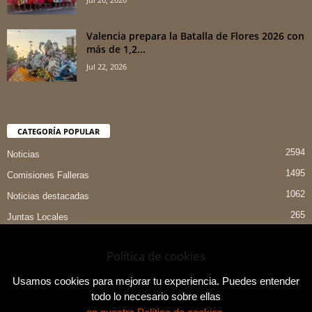
Valencia prepara la Batalla de Flores 2026 con
más de 1,2...
Jul 22, 2026
CATEGORÍA POPULAR
2594
Noticias
1495
Comisiones Falleras
1062
Noticias destacadas
265
Juntas Locales
151
Preselecciones
Política de cookies
90
Entrevistas
84
Indumentaria Valenciana
Usamos cookies para mejorar tu experiencia. Puedes entender
todo lo necesario sobre ellas