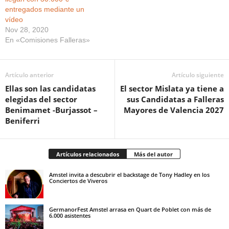
entregados mediante un
vídeo
Nov 28, 2020
En «Comisiones Falleras»
Artículo anterior
Artículo siguiente
Ellas son las candidatas
El sector Mislata ya tiene a
elegidas del sector
sus Candidatas a Falleras
Benimamet -Burjassot –
Mayores de Valencia 2027
Beniferri
Artículos relacionados
Más del autor
Amstel invita a descubrir el backstage de Tony Hadley en los
Conciertos de Viveros
GermanorFest Amstel arrasa en Quart de Poblet con más de
6.000 asistentes