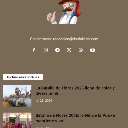
Contáctanos:
redaccion@donfalleret.com
Incluso más noticias
La Batalla de Flores 2026 llena de color y
diversión el...
Jul 28, 2026
Batalla de Flores 2026: la Nit de la Punxà
mantiene viva...
Jul 26, 2026