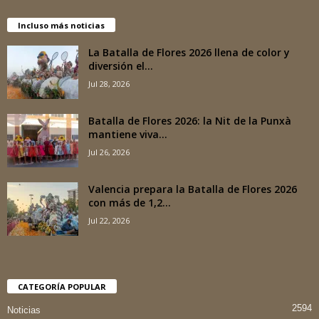
Incluso más noticias
La Batalla de Flores 2026 llena de color y
diversión el...
Jul 28, 2026
Batalla de Flores 2026: la Nit de la Punxà
mantiene viva...
Jul 26, 2026
Valencia prepara la Batalla de Flores 2026
con más de 1,2...
Jul 22, 2026
CATEGORÍA POPULAR
2594
Noticias