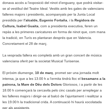
donava accés a l’exposició del ninot d’enguany, que podrà visitar-
se al vestíbul del Teatre Ideal. Vestits amb les gales de valencians
falleres majors i presidents, acompanyats per la Junta Local
presidida per
l’alcalde, Eugenio Fortaña
, i la
Regidora de
Cultura, Isabel Guaita
, com a presidenta executiva, feren un
repàs a les primeres caricatures en forma de ninot que, com mana
la tradició, en Turís es plantaran després que en Valencia.
Concretament el 28 de març.
La vesprada fallera es completà amb un gran concert de música
valenciana oferit per la societat Musical Turisense.
El pròxim diumenge,
10 de març
, promet ser una jornada molt
intensa, ja que a les 13.00 h a l’ermita tindrà lloc el
besamans a la
patrona, la Mare de Déu dels Dolors
Gloriosos, i a partir de les
18.00 h començarà la cercavila pels cinc casals per arreplegar a
les falleres majors i dirigir-se al balcó de l’ajuntament i realitzar a
les 19.00 h la tradicional crida. A continuació hi haurà xocolatada
per als assistents.