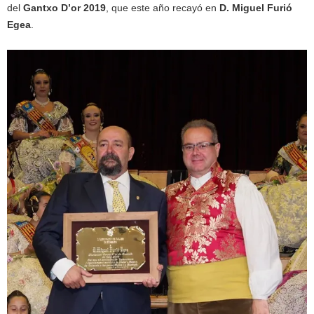
del
Gantxo D’or 2019
, que este año recayó en
D. Miguel Furió
Egea
.