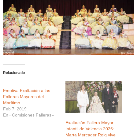
Relacionado
Emotiva Exaltación a las
Falleras Mayores del
Marítimo
Feb 7, 2019
En «Comisiones Falleras»
Exaltación Fallera Mayor
Infantil de Valencia 2026:
Marta Mercader Roig vive