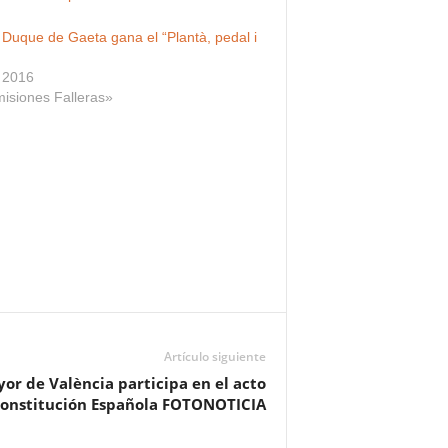
 Duque de Gaeta gana el “Plantà, pedal i
 2016
isiones Falleras»
Artículo siguiente
yor de València participa en el acto
onstitución Española FOTONOTICIA