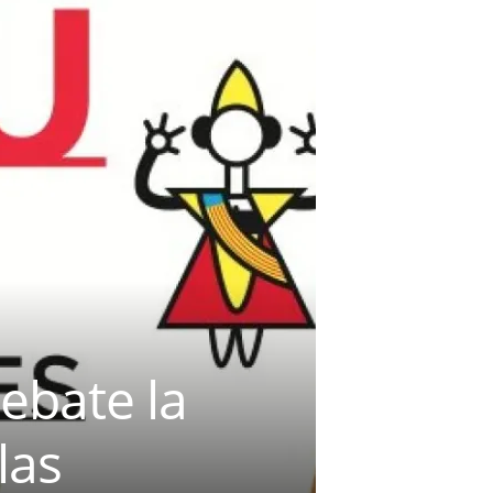
ebate la
las