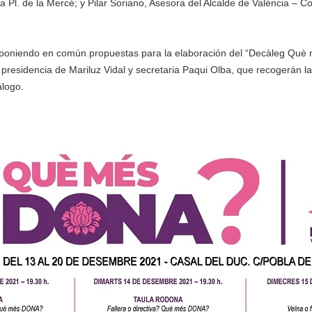
la Pl. de la Mercé; y Pilar Soriano, Asesora del Alcalde de València – C
poniendo en común propuestas para la elaboración del “Decàleg Què m
 presidencia de Mariluz Vidal y secretaria Paqui Olba, que recogerán la
álogo.