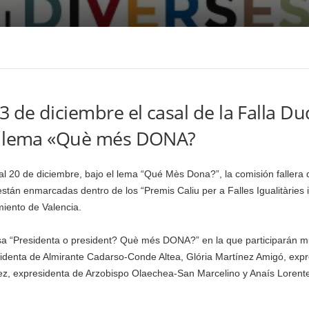
3 de diciembre el casal de la Falla D
el lema «Què més DONA?
al 20 de diciembre, bajo el lema “Qué Mès Dona?”, la comisión faller
están enmarcadas dentro de los “Premis Caliu per a Falles Igualitàries i
miento de Valencia.
a “Presidenta o president? Què més DONA?” en la que participarán mu
denta de Almirante Cadarso-Conde Altea, Glória Martínez Amigó, expr
z, expresidenta de Arzobispo Olaechea-San Marcelino y Anaís Lorent