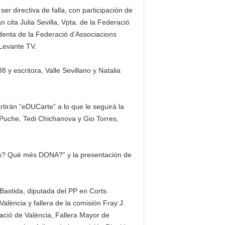
er directiva de falla, con participación de
 cita Julia Sevilla, Vpta. de la Federació
denta de la Federació d’Associacions
 Levante TV.
 y escritora, Valle Sevillano y Natalia
tirán “eDUCarte” a lo que le seguirá la
 Puche, Tedi Chichanova y Gio Torres,
es? Què més DONA?” y la presentación de
a Bastida, diputada del PP en Corts
alència y fallera de la comisión Fray J.
ació de València, Fallera Mayor de