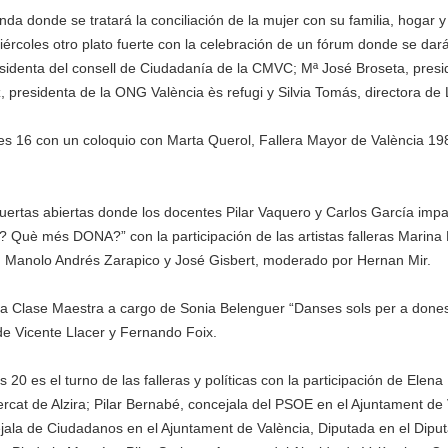
a donde se tratará la conciliación de la mujer con su familia, hogar y s
iércoles otro plato fuerte con la celebración de un fórum donde se darán
sidenta del consell de Ciudadanía de la CMVC; Mª José Broseta, presi
, presidenta de la ONG València ès refugi y Silvia Tomás, directora de
ueves 16 con un coloquio con Marta Querol, Fallera Mayor de València 1988
uertas abiertas donde los docentes Pilar Vaquero y Carlos García impar
s? Què més DONA?” con la participación de las artistas falleras Marina
im, Manolo Andrés Zarapico y José Gisbert, moderado por Hernan Mir.
una Clase Maestra a cargo de Sonia Belenguer “Danses sols per a don
de Vicente Llacer y Fernando Foix.
es 20 es el turno de las falleras y políticas con la participación de Elen
ercat de Alzira; Pilar Bernabé, concejala del PSOE en el Ajuntament de V
jala de Ciudadanos en el Ajuntament de València, Diputada en el Diput