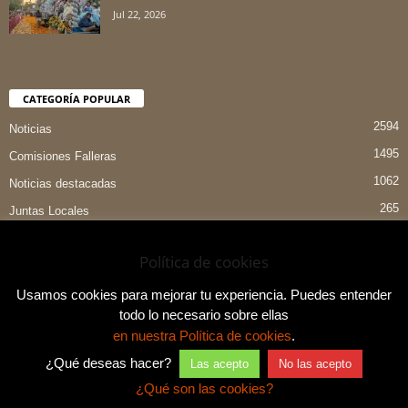
Jul 22, 2026
CATEGORÍA POPULAR
2594
Noticias
1495
Comisiones Falleras
1062
Noticias destacadas
265
Juntas Locales
151
Preselecciones
Política de cookies
90
Entrevistas
84
Indumentaria Valenciana
Usamos cookies para mejorar tu experiencia. Puedes entender
todo lo necesario sobre ellas
en nuestra Política de cookies
.
¿Qué deseas hacer?
Las acepto
No las acepto
Aviso legal y política de privacidad
Contacto
¿Qué son las cookies?