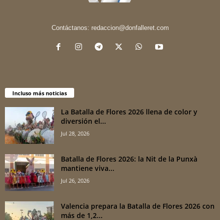
Contáctanos:
redaccion@donfalleret.com
Incluso más noticias
La Batalla de Flores 2026 llena de color y
diversión el...
Jul 28, 2026
Batalla de Flores 2026: la Nit de la Punxà
mantiene viva...
Jul 26, 2026
Valencia prepara la Batalla de Flores 2026 con
más de 1,2...