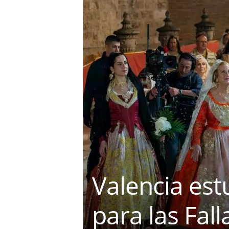
e
r
e
t
Valencia est
para las Fal