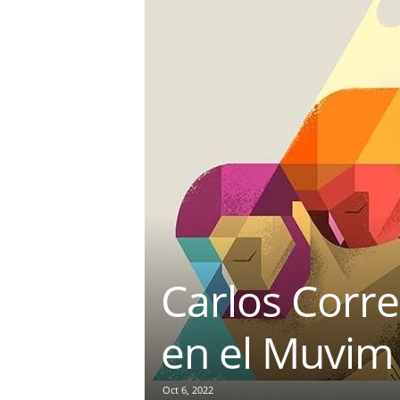
e
r
e
t
Carlos Corre
en el Muvim
Oct 6, 2022