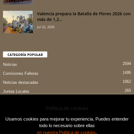
Valencia prepara la Batalla de Flores 2026 con
más de 1,2...
Jul 22, 2026
CATEGORÍA POPULAR
2594
Noticias
1495
Comisiones Falleras
1062
Noticias destacadas
265
Juntas Locales
151
Preselecciones
Política de cookies
90
Entrevistas
84
Indumentaria Valenciana
Usamos cookies para mejorar tu experiencia. Puedes entender
todo lo necesario sobre ellas
en nuestra Política de cookies
.