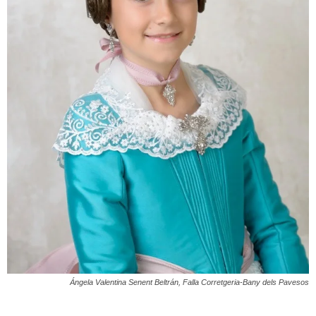
Ángela Valentina Senent Beltrán, Falla Corretgeria-Bany dels Pavesos