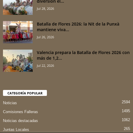
diversión el...
Jul 28, 2026
Batalla de Flores 2026: la Nit de la Punxà
mantiene viva...
Jul 26, 2026
Valencia prepara la Batalla de Flores 2026 con
más de 1,2...
Jul 22, 2026
CATEGORÍA POPULAR
2594
Noticias
1495
Comisiones Falleras
1062
Noticias destacadas
265
Juntas Locales