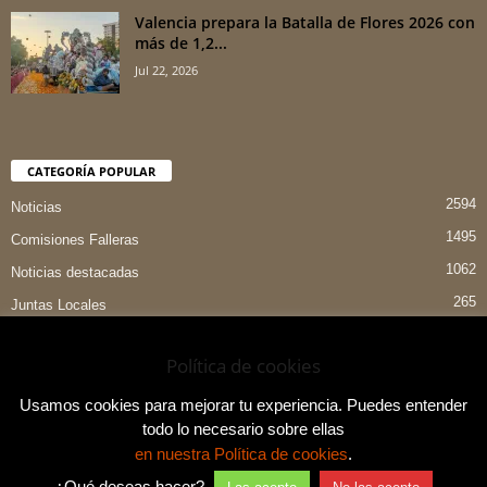
Valencia prepara la Batalla de Flores 2026 con
más de 1,2...
Jul 22, 2026
CATEGORÍA POPULAR
2594
Noticias
1495
Comisiones Falleras
1062
Noticias destacadas
265
Juntas Locales
151
Preselecciones
Política de cookies
90
Entrevistas
84
Indumentaria Valenciana
Usamos cookies para mejorar tu experiencia. Puedes entender
todo lo necesario sobre ellas
en nuestra Política de cookies
.
¿Qué deseas hacer?