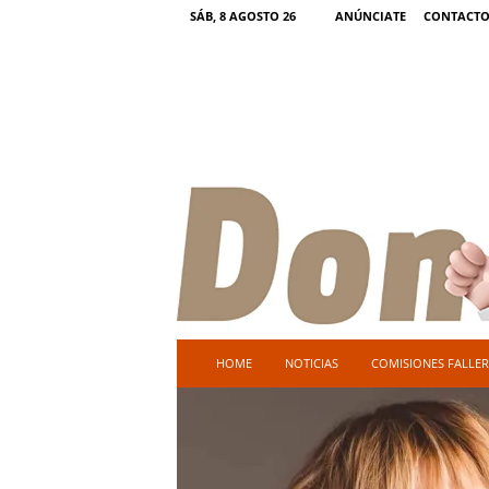
SÁB, 8 AGOSTO 26
ANÚNCIATE
CONTACT
D
HOME
NOTICIAS
COMISIONES FALLER
o
n
F
a
l
l