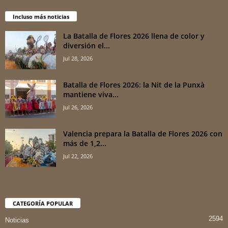
Incluso más noticias
La Batalla de Flores 2026 llena de color y
diversión el...
Jul 28, 2026
Batalla de Flores 2026: la Nit de la Punxà
mantiene viva...
Jul 26, 2026
Valencia prepara la Batalla de Flores 2026 con
más de 1,2...
Jul 22, 2026
CATEGORÍA POPULAR
2594
Noticias