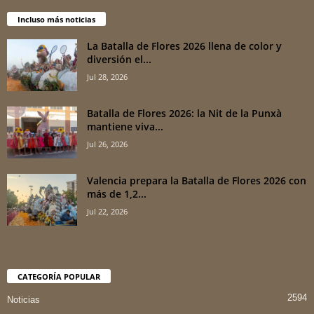
Incluso más noticias
La Batalla de Flores 2026 llena de color y
diversión el...
Jul 28, 2026
Batalla de Flores 2026: la Nit de la Punxà
mantiene viva...
Jul 26, 2026
Valencia prepara la Batalla de Flores 2026 con
más de 1,2...
Jul 22, 2026
CATEGORÍA POPULAR
2594
Noticias