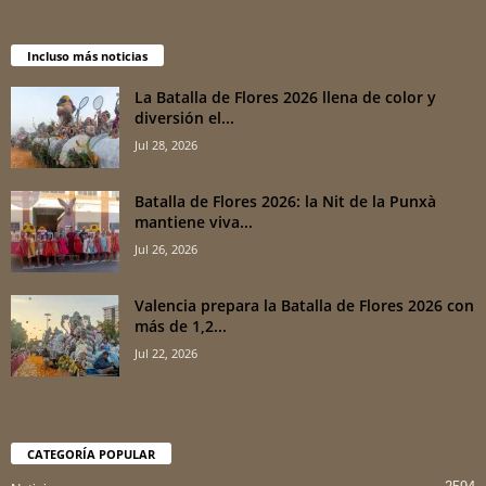
Incluso más noticias
La Batalla de Flores 2026 llena de color y
diversión el...
Jul 28, 2026
Batalla de Flores 2026: la Nit de la Punxà
mantiene viva...
Jul 26, 2026
Valencia prepara la Batalla de Flores 2026 con
más de 1,2...
Jul 22, 2026
CATEGORÍA POPULAR