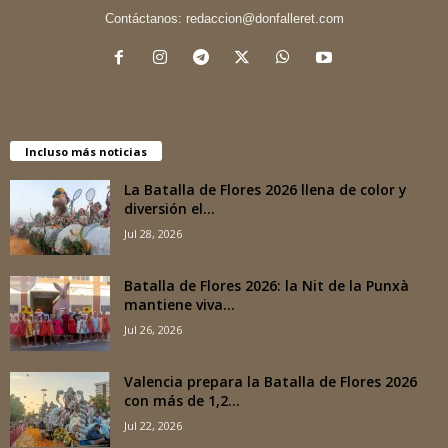
Contáctanos:
redaccion@donfalleret.com
Incluso más noticias
La Batalla de Flores 2026 llena de color y
diversión el...
Jul 28, 2026
Batalla de Flores 2026: la Nit de la Punxà
mantiene viva...
Jul 26, 2026
Valencia prepara la Batalla de Flores 2026
con más de 1,2...
Jul 22, 2026