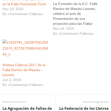
La Comisión de la A.C. Falla
en la Falla Humanista Furió
Ramiro de Maeztu-Leones,
Nov 10, 2016
celebró el acto de
En «Comisiones Falleras»
Presentación de sus
proyectos para las Fallas
2016. El acto estuvo
Nov 14, 2015
presidido por sus máximos
En «Comisiones Falleras»
representantes, Nuria Toledo
Rodríguez y Hector Ramón
Gil, Fallera Mayor Infantil y
Presidente Infantil, Rosana
Noguera Calvo y Vicente
Gómez García, Fallera
Artistas Falleros 2017 de la
Mayor…
Falla Ramiro de Maeztu –
Leones
Jun 3, 2016
En «Comisiones Falleras»
Artículo anterior
Artículo siguiente
La Agrupación de Fallas de
La Federació de les Lletres