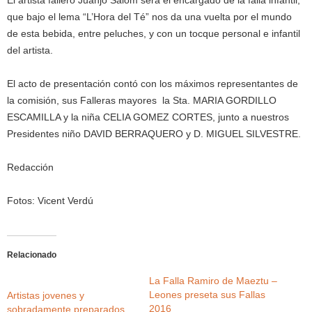
El artista fallero Juanjo Salom será el encargado de la falla infantil,
que bajo el lema “L’Hora del Té” nos da una vuelta por el mundo
de esta bebida, entre peluches, y con un tocque personal e infantil
del artista.
El acto de presentación contó con los máximos representantes de
la comisión, sus Falleras mayores la Sta. MARIA GORDILLO
ESCAMILLA y la niña CELIA GOMEZ CORTES, junto a nuestros
Presidentes niño DAVID BERRAQUERO y D. MIGUEL SILVESTRE.
Redacción
Fotos: Vicent Verdú
Relacionado
La Falla Ramiro de Maeztu –
Leones preseta sus Fallas
Artistas jovenes y
2016
sobradamente preparados