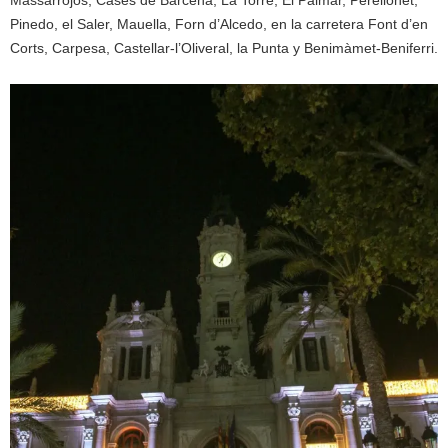
Massarrojos, Cases de Bàrcena, La Torre, El Palmar, Perellonet,
Pinedo, el Saler, Mauella, Forn d’Alcedo, en la carretera Font d’en
Corts, Carpesa, Castellar-l’Oliveral, la Punta y Benimàmet-Beniferri.