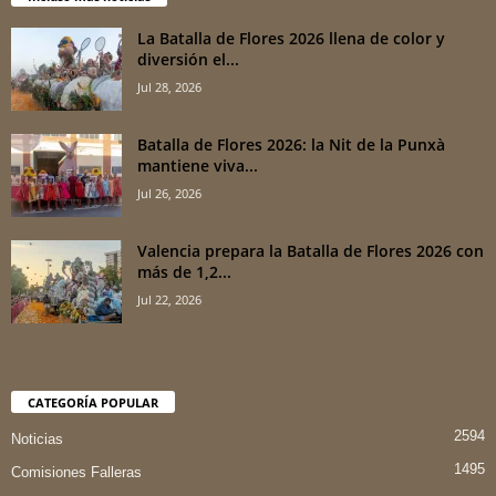
La Batalla de Flores 2026 llena de color y
diversión el...
Jul 28, 2026
Batalla de Flores 2026: la Nit de la Punxà
mantiene viva...
Jul 26, 2026
Valencia prepara la Batalla de Flores 2026 con
más de 1,2...
Jul 22, 2026
CATEGORÍA POPULAR
2594
Noticias
1495
Comisiones Falleras