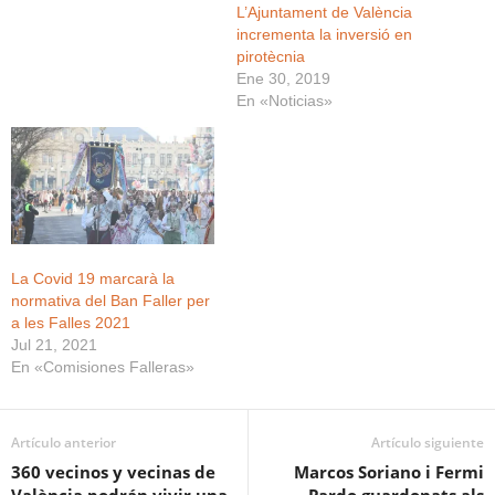
L’Ajuntament de València
incrementa la inversió en
pirotècnia
Ene 30, 2019
En «Noticias»
La Covid 19 marcarà la
normativa del Ban Faller per
a les Falles 2021
Jul 21, 2021
En «Comisiones Falleras»
Artículo anterior
Artículo siguiente
360 vecinos y vecinas de
Marcos Soriano i Fermi
València podrán vivir una
Pardo guardonats als