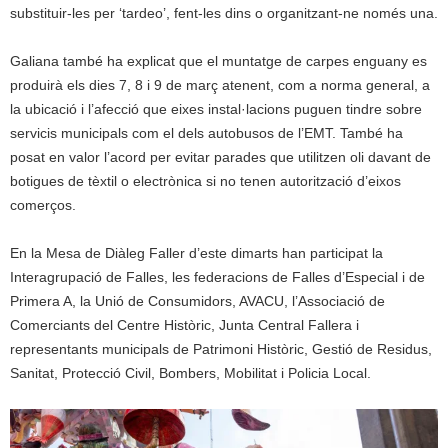
substituir-les per ‘tardeo’, fent-les dins o organitzant-ne només una.
Galiana també ha explicat que el muntatge de carpes enguany es
produirà els dies 7, 8 i 9 de març atenent, com a norma general, a
la ubicació i l’afecció que eixes instal·lacions puguen tindre sobre
servicis municipals com el dels autobusos de l’EMT. També ha
posat en valor l’acord per evitar parades que utilitzen oli davant de
botigues de tèxtil o electrònica si no tenen autorització d’eixos
comerços.
En la Mesa de Diàleg Faller d’este dimarts han participat la
Interagrupació de Falles, les federacions de Falles d’Especial i de
Primera A, la Unió de Consumidors, AVACU, l’Associació de
Comerciants del Centre Històric, Junta Central Fallera i
representants municipals de Patrimoni Històric, Gestió de Residus,
Sanitat, Protecció Civil, Bombers, Mobilitat i Policia Local.