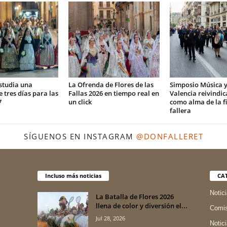
studia una
La Ofrenda de Flores de las
Simposio Música y
 tres días para las
Fallas 2026 en tiempo real en
Valencia reivindic
7
un click
como alma de la f
fallera
SÍGUENOS EN INSTAGRAM
@DONFALLERET
Incluso más noticias
CA
Notic
La Batalla de Flores 2026
llena de color y diversión el...
Comis
Jul 28, 2026
Notic