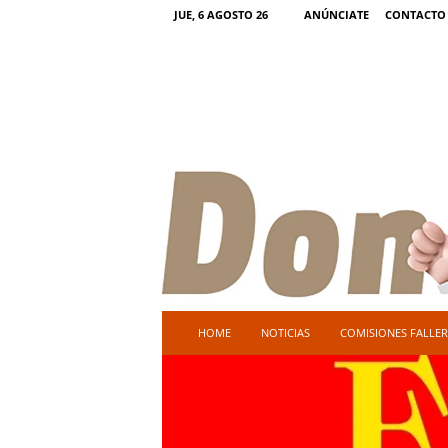
JUE, 6 AGOSTO 26
ANÚNCIATE
CONTACTO
D
HOME
NOTICIAS
COMISIONES FALLER
o
n
F
a
l
l