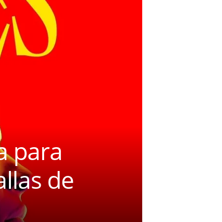
a para
allas de