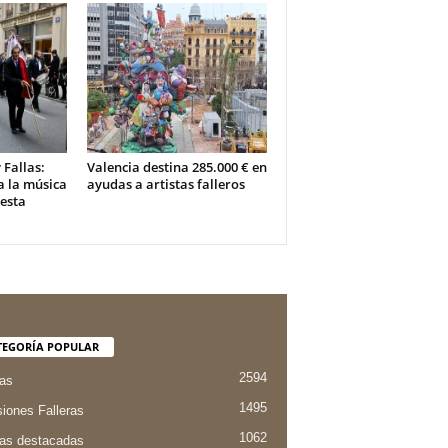
 Fallas:
Valencia destina 285.000 € en
a la música
ayudas a artistas falleros
iesta
TEGORÍA POPULAR
2594
ias
1495
iones Falleras
1062
ias destacadas