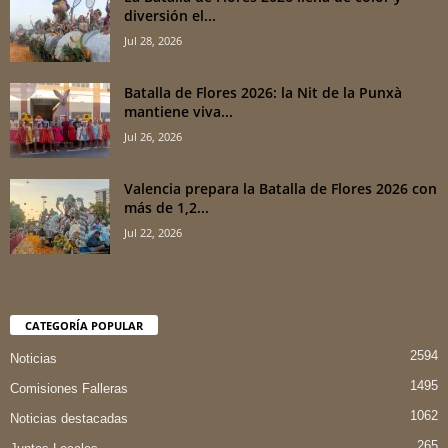
diversión el...
Jul 28, 2026
Batalla de Flores 2026: la Nit de la Punxà
mantiene viva...
Jul 26, 2026
Valencia prepara la Batalla de Flores 2026 con
más de 1,2...
Jul 22, 2026
CATEGORÍA POPULAR
2594
Noticias
1495
Comisiones Falleras
1062
Noticias destacadas
265