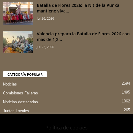
Batalla de Flores 2026: la Nit de la Punxà
mantiene viva...
Jul 26, 2026
Valencia prepara la Batalla de Flores 2026 con
más de 1,2...
Jul 22, 2026
CATEGORÍA POPULAR
2594
Noticias
1495
Comisiones Falleras
1062
Noticias destacadas
265
Juntas Locales
151
Preselecciones
Política de cookies
90
Entrevistas