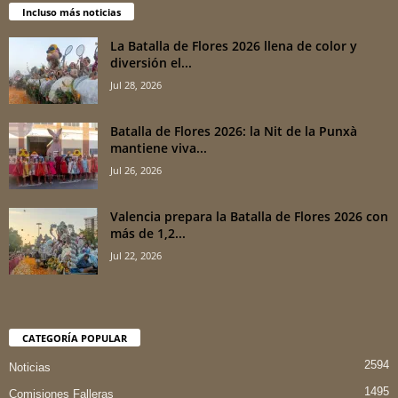
Incluso más noticias
La Batalla de Flores 2026 llena de color y
diversión el...
Jul 28, 2026
Batalla de Flores 2026: la Nit de la Punxà
mantiene viva...
Jul 26, 2026
Valencia prepara la Batalla de Flores 2026 con
más de 1,2...
Jul 22, 2026
CATEGORÍA POPULAR
2594
Noticias
1495
Comisiones Falleras