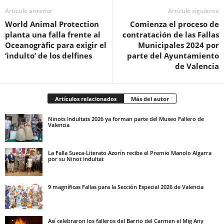
Artículo anterior
Artículo siguiente
World Animal Protection
Comienza el proceso de
planta una falla frente al
contratación de las Fallas
Oceanogràfic para exigir el
Municipales 2024 por
‘indulto’ de los delfines
parte del Ayuntamiento
de Valencia
Artículos relacionados
Más del autor
Ninots Indultats 2026 ya forman parte del Museo Fallero de
Valencia
La Falla Sueca-Literato Azorín recibe el Premio Manolo Algarra
por su Ninot Indultat
9 magníficas Fallas para la Sección Especial 2026 de Valencia
Así celebraron los falleros del Barrio del Carmen el Mig Any