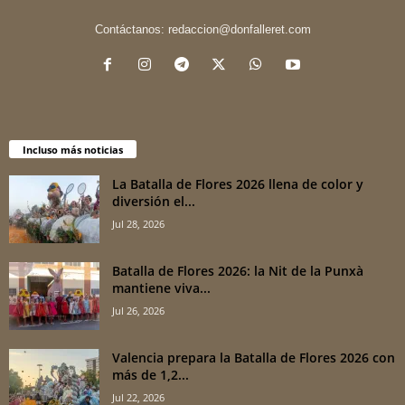
Contáctanos:
redaccion@donfalleret.com
Incluso más noticias
La Batalla de Flores 2026 llena de color y
diversión el...
Jul 28, 2026
Batalla de Flores 2026: la Nit de la Punxà
mantiene viva...
Jul 26, 2026
Valencia prepara la Batalla de Flores 2026 con
más de 1,2...
Jul 22, 2026