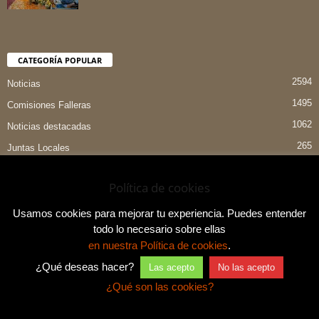
CATEGORÍA POPULAR
2594
Noticias
1495
Comisiones Falleras
1062
Noticias destacadas
265
Juntas Locales
151
Preselecciones
Política de cookies
90
Entrevistas
84
Indumentaria Valenciana
Usamos cookies para mejorar tu experiencia. Puedes entender
todo lo necesario sobre ellas
en nuestra Política de cookies
.
¿Qué deseas hacer?
Las acepto
No las acepto
Aviso legal y política de privacidad
Contacto
¿Qué son las cookies?
© Don Falleret® 2026