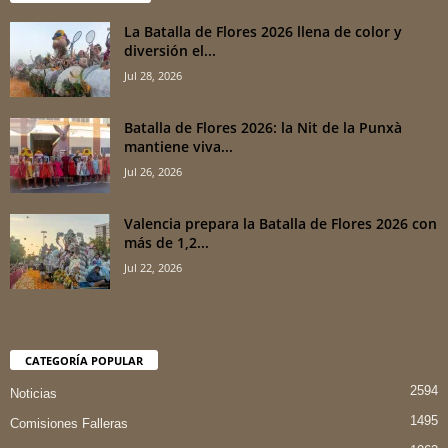
La Batalla de Flores 2026 llena de color y
diversión el...
Jul 28, 2026
Batalla de Flores 2026: la Nit de la Punxà
mantiene viva...
Jul 26, 2026
Valencia prepara la Batalla de Flores 2026 con
más de 1,2...
Jul 22, 2026
CATEGORÍA POPULAR
2594
Noticias
1495
Comisiones Falleras