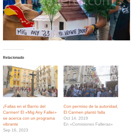
Relacionado
¡Fallas en el Barrio del
Con permiso de la autoridad,
Carmen! El «Mig Any Faller»
El Carmen plantó falla
se acerca con un programa
Oct 14, 2019
vibrante
En «Comisiones Falleras»
Sep 16, 2023