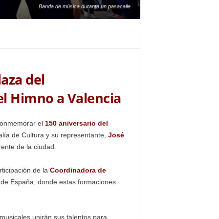
Banda de música durante un pasacalle
laza del
el Himno a Valencia
 conmemorar el
150 aniversario del
alía de Cultura y su representante,
José
ente de la ciudad.
rticipación de la
Coordinadora de
a de España, donde estas formaciones
musicales unirán sus talentos para