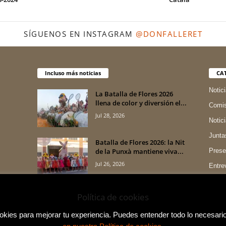
SÍGUENOS EN INSTAGRAM
@DONFALLERET
Incluso más noticias
CA
Notic
La Batalla de Flores 2026
llena de color y diversión el...
Comis
Jul 28, 2026
Notic
Junta
Batalla de Flores 2026: la Nit
de la Punxà mantiene viva...
Prese
Jul 26, 2026
Entre
Indum
Valencia prepara la Batalla
Política de cookies
de Flores 2026 con más de
1,2...
ies para mejorar tu experiencia. Puedes entender todo lo necesario
Jul 22, 2026