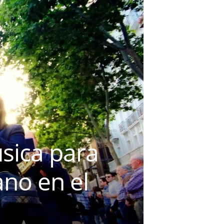
sica para
no en el