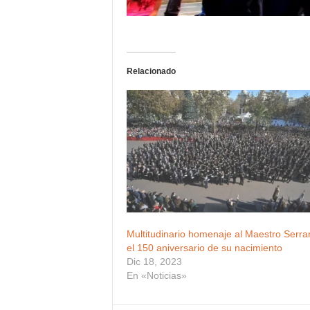
Relacionado
Multitudinario homenaje al Maestro Serra
el 150 aniversario de su nacimiento
Dic 18, 2023
En «Noticias»