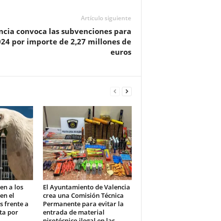
Artículo siguiente
ncia convoca las subvenciones para
2024 por importe de 2,27 millones de
euros
en a los
El Ayuntamiento de Valencia
en el
crea una Comisión Técnica
s frente a
Permanente para evitar la
ta por
entrada de material
pirotécnico ilegal en las