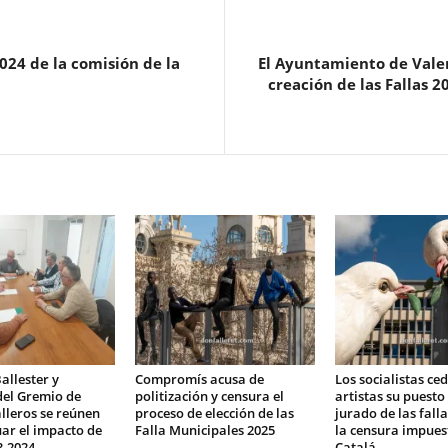
2024 de la comisión de la
El Ayuntamiento de Vale
creación de las Fallas 
allester y
Compromís acusa de
Los socialistas ced
del Gremio de
politización y censura el
artistas su puesto 
alleros se reúnen
proceso de elección de las
jurado de las falla
ar el impacto de
Falla Municipales 2025
la censura impues
3-2024
Catalá