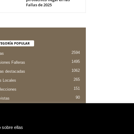
Fallas de 2025
TEGORÍA POPULAR
2594
ias
1495
iones Falleras
1062
ias destacadas
265
s Locales
151
lecciones
90
vistas
84
entaria Valenciana
 sobre ellas