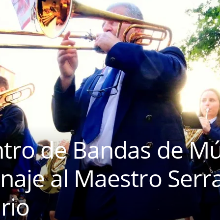
tro de Bandas de Mú
aje al Maestro Serra
rio