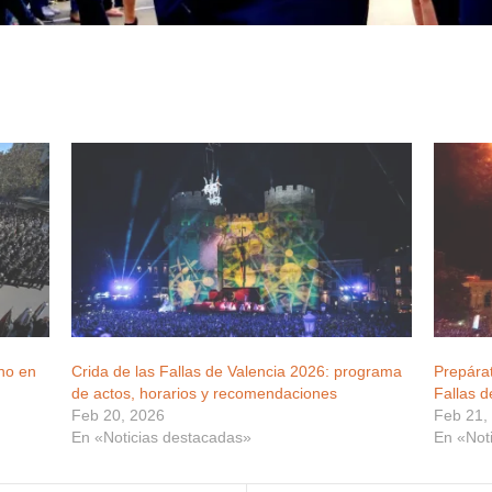
no en
Crida de las Fallas de Valencia 2026: programa
Prepárat
de actos, horarios y recomendaciones
Fallas d
Feb 20, 2026
Feb 21,
En «Noticias destacadas»
En «Not