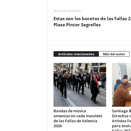
Artículo anterior
Estas son los bocetos de las Fallas 
Plaza Pintor Segrelles
Artículos relacionados
Más del autor
Bandas de música
Santiago B
amenizarán cada mascletà
Directiva 
de las Fallas de Valencia
Artistas F
2026
para evalu
Fallas 202