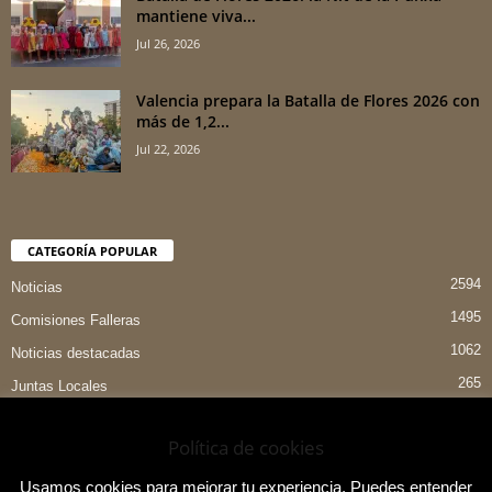
mantiene viva...
Jul 26, 2026
Valencia prepara la Batalla de Flores 2026 con
más de 1,2...
Jul 22, 2026
CATEGORÍA POPULAR
2594
Noticias
1495
Comisiones Falleras
1062
Noticias destacadas
265
Juntas Locales
151
Preselecciones
Política de cookies
90
Entrevistas
84
Indumentaria Valenciana
Usamos cookies para mejorar tu experiencia. Puedes entender