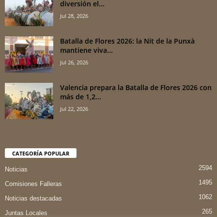
diversión el...
Jul 28, 2026
Batalla de Flores 2026: la Nit de la Punxà
mantiene viva...
Jul 26, 2026
Valencia prepara la Batalla de Flores 2026 con
más de 1,2...
Jul 22, 2026
CATEGORÍA POPULAR
2594
Noticias
1495
Comisiones Falleras
1062
Noticias destacadas
265
Juntas Locales