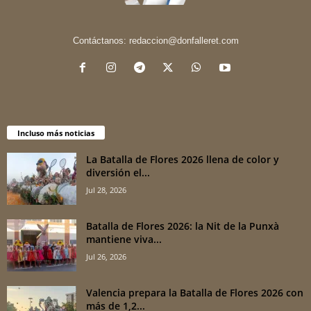
Contáctanos:
redaccion@donfalleret.com
Incluso más noticias
La Batalla de Flores 2026 llena de color y
diversión el...
Jul 28, 2026
Batalla de Flores 2026: la Nit de la Punxà
mantiene viva...
Jul 26, 2026
Valencia prepara la Batalla de Flores 2026 con
más de 1,2...