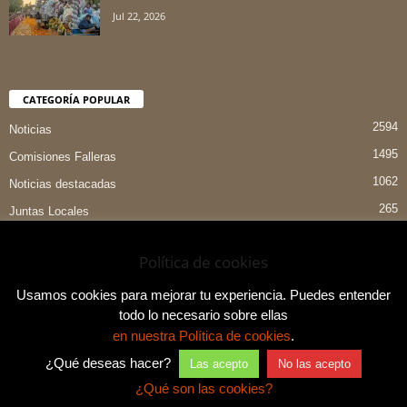
Jul 22, 2026
CATEGORÍA POPULAR
2594
Noticias
1495
Comisiones Falleras
1062
Noticias destacadas
265
Juntas Locales
151
Preselecciones
Política de cookies
90
Entrevistas
84
Indumentaria Valenciana
Usamos cookies para mejorar tu experiencia. Puedes entender
todo lo necesario sobre ellas
en nuestra Política de cookies
.
¿Qué deseas hacer?
Las acepto
No las acepto
Aviso legal y política de privacidad
Contacto
¿Qué son las cookies?