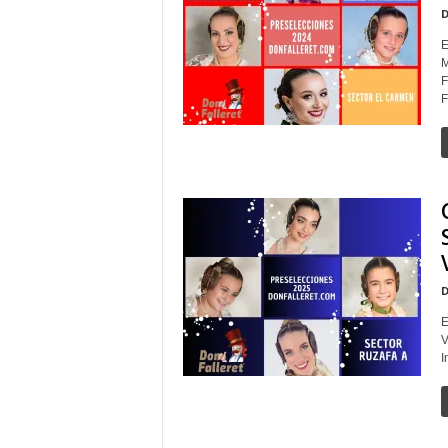
D
E
M
F
F
D
E
V
I