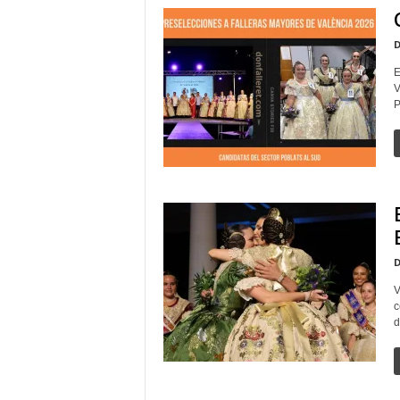
D
E
V
P
D
V
c
d