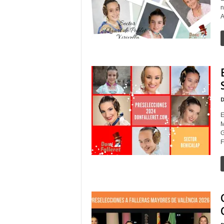
n
A
D
E
M
G
F