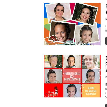
D
E
n
D
E
s
O
V