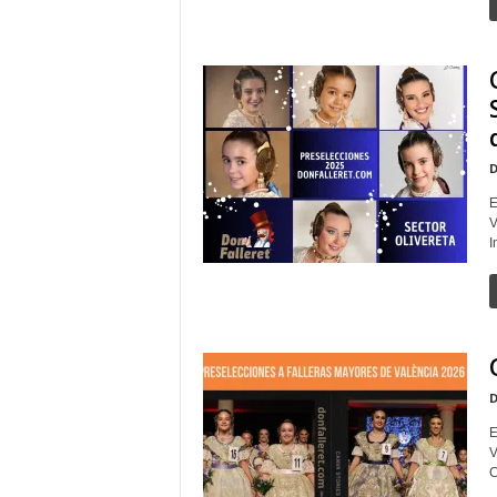
D
E
V
I
D
E
V
C