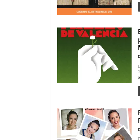
D
D
J
p
D
E