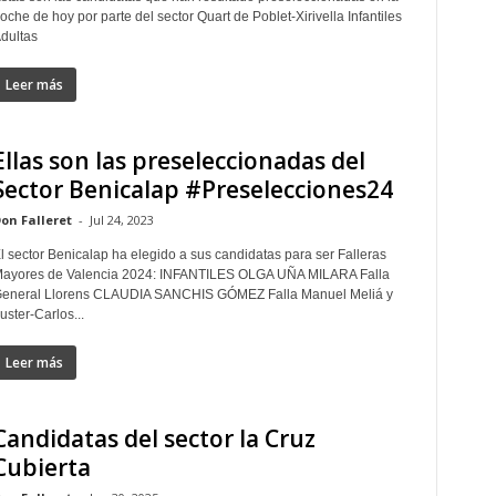
oche de hoy por parte del sector Quart de Poblet-Xirivella Infantiles
dultas
Leer más
Ellas son las preseleccionadas del
Sector Benicalap #Preselecciones24
on Falleret
-
Jul 24, 2023
l sector Benicalap ha elegido a sus candidatas para ser Falleras
ayores de Valencia 2024: INFANTILES OLGA UÑA MILARA Falla
eneral Llorens CLAUDIA SANCHIS GÓMEZ Falla Manuel Meliá y
uster-Carlos...
Leer más
Candidatas del sector la Cruz
Cubierta