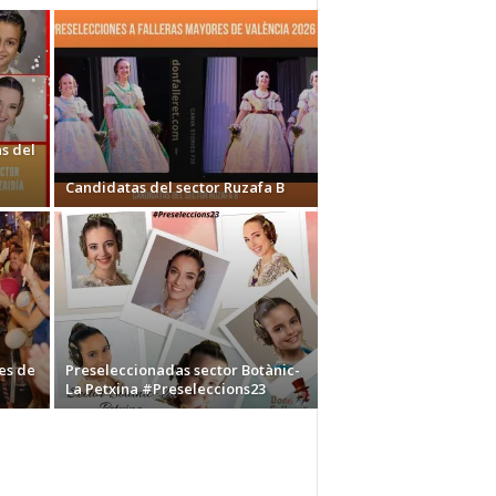
s del
Candidatas del sector Ruzafa B
es de
Preseleccionadas sector Botànic-
La Petxina #Preseleccions23