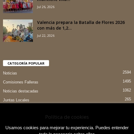
Jul 26, 2026
Valencia prepara la Batalla de Flores 2026
con más de 1,2...
Jul 22, 2026
CATEGORÍA POPULAR
2594
Noticias
1495
Comisiones Falleras
1062
Noticias destacadas
265
Juntas Locales
151
Preselecciones
Política de cookies
90
Entrevistas
84
Indumentaria Valenciana
Usamos cookies para mejorar tu experiencia. Puedes entender