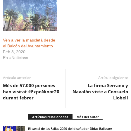
Ven a ver la mascletà desde
el Balcón del Ayuntamiento
Feb 8, 2020
En «Noticias»
Artículo anterior
Artículo siguiente
Més de 57.000 persones
La firma Serrano y
han visitat #ExpoNinot20
Navalón viste a Consuelo
durant febrer
Llobell
Artículos relacionados
Más del autor
El cartel de las Fallas 2020 del diseñador Dídac Ballester