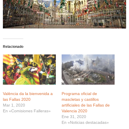
Relacionado
València da la bienvenida a
Programa oficial de
las Fallas 2020
mascletas y castillos
Mar 1, 2020
artificiales de las Fallas de
En «Comisiones Falleras»
Valencia 2020
Ene 31, 2020
En «Noticias destacadas»