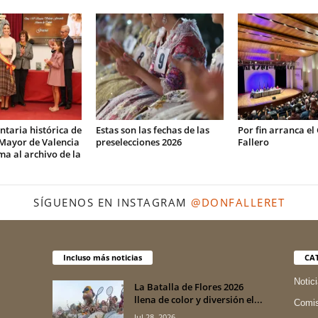
taria histórica de
Estas son las fechas de las
Por fin arranca el
 Mayor de Valencia
preselecciones 2026
Fallero
ma al archivo de la
SÍGUENOS EN INSTAGRAM
@DONFALLERET
Incluso más noticias
CA
Notic
La Batalla de Flores 2026
llena de color y diversión el...
Comis
Jul 28, 2026