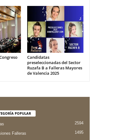
 Congreso
Candidatas
preseleccionadas del Sector
Ruzafa B a Falleras Mayores
de Valencia 2025
TEGORÍA POPULAR
2594
ias
1495
iones Falleras