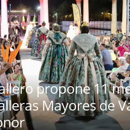
 fallero propone 11 m
 Falleras Mayores de V
onor