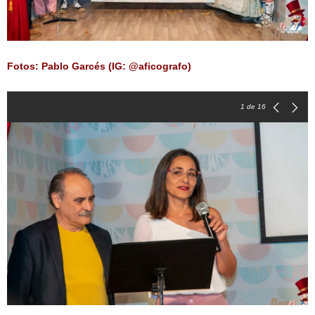
Fotos: Pablo Garcés (IG: @aficografo)
1
de 16