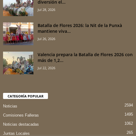
diversión el...
Jul 28, 2026
Batalla de Flores 2026: la Nit de la Punxà
mantiene viva...
Jul 26, 2026
Valencia prepara la Batalla de Flores 2026 con
más de 1,2...
Jul 22, 2026
CATEGORÍA POPULAR
2594
Noticias
1495
Comisiones Falleras
1062
Noticias destacadas
265
Juntas Locales